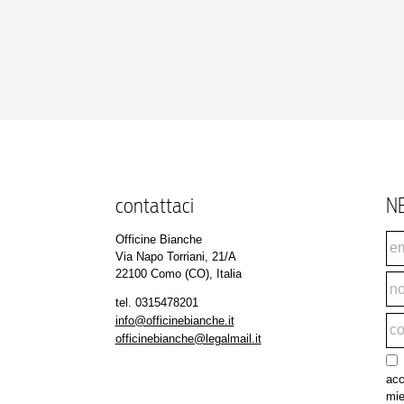
contattaci
N
Officine Bianche
Via Napo Torriani, 21/A
22100 Como (CO), Italia
tel.
0315478201
info@officinebianche.it
officinebianche@legalmail.it
acc
miei